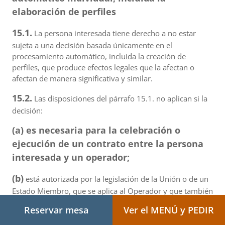
elaboración de perfiles
15.1.
La persona interesada tiene derecho a no estar
sujeta a una decisión basada únicamente en el
procesamiento automático, incluida la creación de
perfiles, que produce efectos legales que la afectan o
afectan de manera significativa y similar.
15.2.
Las disposiciones del párrafo 15.1. no aplican si la
decisión:
(a) es necesaria para la celebración o
ejecución de un contrato entre la persona
interesada y un operador;
(b)
está autorizada por la legislación de la Unión o de un
Estado Miembro, que se aplica al Operador y que también
establece medidas apropiadas para proteger los
Reservar mesa
Ver el MENÚ y PEDIR
derechos, libertades e intereses legítimos de la persona
interesada; o