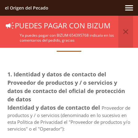
el Origen del Pecado
PUEDES PAGAR CON BIZUM
Política De Privacidad
Ya puedes pagar con BIZUM 654395768 indicalo en los
comentarios del pedido, gracias
1. Identidad y datos de contacto del
Proveedor de productos y / o servicios y
datos de contacto del oficial de protección
de datos
Identidad y datos de contacto del
Proveedor de
productos y / o servicios (denominado en lo sucesivo en
esta Política de Privacidad el "Proveedor de productos y/o
servicios" o el "Operador"):