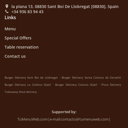
la plana 13, 08830 Sant Boi De Llobregat [08830], Spain
+34 936 83 94 43
Links
Menu
Special Offers
Table reservation
Contact us
.
.
Burger Delivery Sant Boi de Llobregat
Burger Delivery Santa Coloma de Cervelló
.
.
.
Burger Delivery La Colònia Güell
Burger Delivery Colonia Güell
Pizza Delivery
Takeaway food delivery
Supported by:
TuMenuWeb.com|e-mail:contacto@tumenuweb.com|