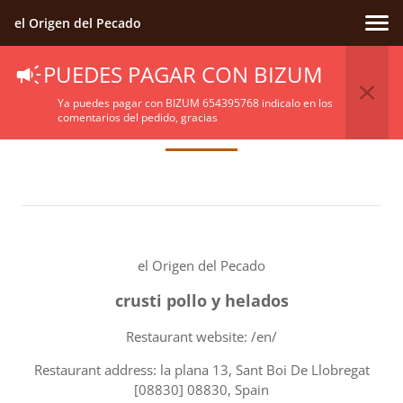
el Origen del Pecado
PUEDES PAGAR CON BIZUM
Terms Of Service
Ya puedes pagar con BIZUM 654395768 indicalo en los
comentarios del pedido, gracias
el Origen del Pecado
crusti pollo y helados
Restaurant website: /en/
Restaurant address: la plana 13, Sant Boi De Llobregat
[08830] 08830, Spain